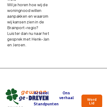
Wil je horen hoe wij de
woningnood willen
aanpakken en waarom
wij kansen zien in de
Brainport-regio?
Luister dan nu naar het
gesprek met Henk-Jan
en Jeroen.
Actueel
Ons
verhaal
Word
Lid
Standpunten