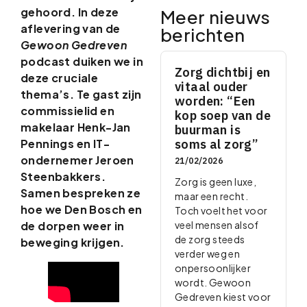
gehoord. In deze
Meer nieuws
aflevering van de
berichten
Gewoon Gedreven
podcast duiken we in
Zorg dichtbij en
deze cruciale
vitaal ouder
thema’s. Te gast zijn
worden: “Een
commissielid en
kop soep van de
makelaar Henk-Jan
buurman is
Pennings en IT-
soms al zorg”
ondernemer Jeroen
21/02/2026
Steenbakkers.
Zorg is geen luxe,
Samen bespreken ze
maar een recht.
hoe we Den Bosch en
Toch voelt het voor
de dorpen weer in
veel mensen alsof
de zorg steeds
beweging krijgen.
verder weg en
onpersoonlijker
wordt. Gewoon
Gedreven kiest voor