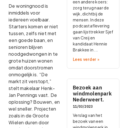
een andere koers:
De woningnood is
zorg terug naar de
inmiddels voor
wijk, dichtbij de
iedereen voelbaar.
mensen. In deze
podcastaflevering
Starters komen er niet
gaan lijsttrekker Sjef
tussen, zelfs niet met
van Creij en
een goede baan, en
kandidaat Hennie
senioren blijven
Brakkee in
noodgedwongen in te
Lees verder »
grote huizen wonen
omdat doorstromen
onmogelijk is. “De
markt zit verstopt,”
Bezoek aan
stelt makelaar Henk-
windmolenpark
Jan Pennings vast. De
Nederweert.
oplossing? Bouwen, en
11/03/2023
wel sneller. Projecten
zoals in de Groote
Verslag van het
bezoek van een
Wielen duren door
windmolenpark in